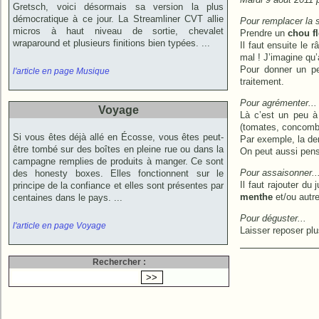
Gretsch, voici désormais sa version la plus
démocratique à ce jour. La Streamliner CVT allie
Pour remplacer la 
micros à haut niveau de sortie, chevalet
Prendre un
chou f
wraparound et plusieurs finitions bien typées. ...
Il faut ensuite le 
mal ! J’imagine qu
Pour donner un pe
l'article en page Musique
traitement.
Pour agrémenter...
Voyage
Là c’est un peu à 
(tomates, concombre
Si vous êtes déjà allé en Écosse, vous êtes peut-
Par exemple, la der
être tombé sur des boîtes en pleine rue ou dans la
On peut aussi pens
campagne remplies de produits à manger. Ce sont
Pour assaisonner..
des honesty boxes. Elles fonctionnent sur le
Il faut rajouter du
principe de la confiance et elles sont présentes par
menthe
et/ou autre
centaines dans le pays. ...
Pour déguster...
l'article en page Voyage
Laisser reposer plu
Rechercher :