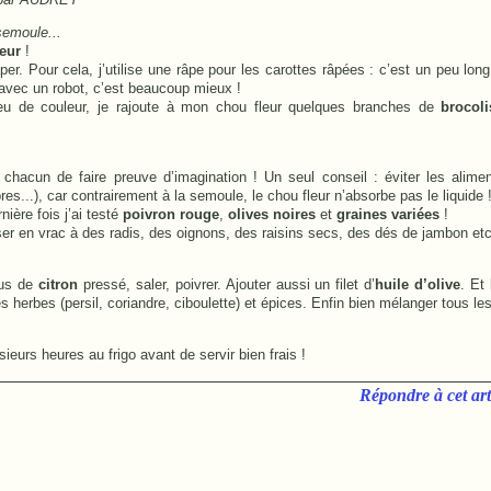
semoule...
leur
!
râper. Pour cela, j’utilise une râpe pour les carottes râpées : c’est un peu l
’avec un robot, c’est beaucoup mieux !
u de couleur, je rajoute à mon chou fleur quelques branches de
brocoli
chacun de faire preuve d’imagination ! Un seul conseil : éviter les alimen
s...), car contrairement à la semoule, le chou fleur n’absorbe pas le liquide 
nière fois j’ai testé
poivron rouge
,
olives noires
et
graines variées
!
er en vrac à des radis, des oignons, des raisins secs, des dés de jambon et
.
 jus de
citron
pressé, saler, poivrer. Ajouter aussi un filet d’
huile d’olive
. Et
s herbes (persil, coriandre, ciboulette) et épices. Enfin bien mélanger tous les
sieurs heures au frigo avant de servir bien frais !
Répondre à cet art