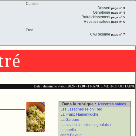
Cuisine
Dessert
page n° 3
Oenologie
page n° 4
Rafraichissement
page n° 5
Recettes salées
page n° 6
Fred
CV/Resume
page n° 7
tré
Date : dimanche 9 août 2026 -
1€30
- FRANCE METROPOLITAINE
Dans la rubrique :
Recettes salées
Les Lasagnes selon Fred
La Franz Flamenkuche
La Garbure
La salade chinoise cugnalaise
La paella
confit Bayaldi