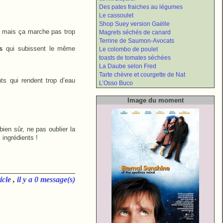
Des pates fraiches au légumes
Le cassoulet
Shop Suey version Gaëlle
ong mais ça marche pas trop
Magrets séchés de canard
Terrine de Saumon-Avocats
s
qui subissent le même
Le colombo de poulet
toasts de tomates séchées
La Daube selon Fred
Tarte chèvre et courgette de Nat
ts qui rendent trop d’eau
L’Osso Buco
!
Image du moment
c
 bien sûr, ne pas oublier la
 ingrédients !
icle
,
il y a 0 message(s)