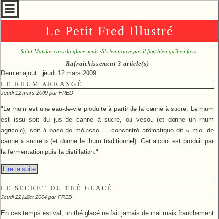
Le Petit Fred Illustré
Saint-Mathias casse la glace, mais s'il n'en trouve pas il faut bien qu'il en fasse.
Rafraichissement 3 article(s)
Dernier ajout : jeudi 12 mars 2009.
LE RHUM ARRANGÉ
Jeudi 12 mars 2009 par
FRED
"Le rhum est une eau-de-vie produite à partir de la canne à sucre. Le rhum
est issu soit du jus de canne à sucre, ou vesou (et donne un rhum
agricole), soit à base de mélasse — concentré arômatique dit « miel de
canne à sucre » (et donne le rhum traditionnel). Cet alcool est produit par
la fermentation puis la distillation."
Lire la suite
LE SECRET DU THÉ GLACÉ.
Jeudi 22 juillet 2004 par
FRED
En ces temps estival, un thé glacé ne fait jamais de mal mais franchement