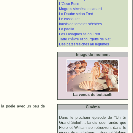
L’Osso Buco
Magrets séchés de canard
La Daube selon Fred
Le cassoulet
toasts de tomates séchées
La paella
Les Lasagnes selon Fred
Tarte chèvre et courgette de Nat
Des pates fraiches au légumes
Image du moment
.
La venus de botticelli
 à la poële avec un peu de
Cinéma
Dans le prochain épisode de "Un Si
Grand Soleil"…Tandis que Tandis que
Flore et William se retrouvent dans le
viseur de malfaiteurs , Hugo et Sabine