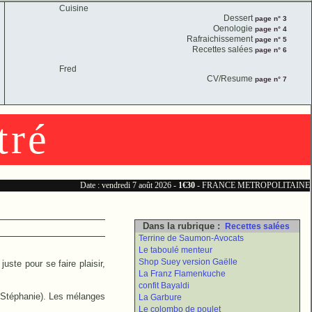
Cuisine
Dessert
page n° 3
Oenologie
page n° 4
Rafraichissement
page n° 5
Recettes salées
page n° 6
Fred
CV/Resume
page n° 7
tré
Date : vendredi 7 août 2026 -
1€30
- FRANCE METROPOLITAINE
Dans la rubrique :
Recettes salées
Terrine de Saumon-Avocats
Le taboulé menteur
Shop Suey version Gaëlle
juste pour se faire plaisir,
La Franz Flamenkuche
confit Bayaldi
-Stéphanie). Les mélanges
La Garbure
Le colombo de poulet