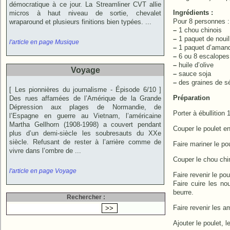
démocratique à ce jour. La Streamliner CVT allie
Ingrédients :
micros à haut niveau de sortie, chevalet
Pour 8 personnes :
wraparound et plusieurs finitions bien typées. ...
–
1 chou chinois
–
1 paquet de nouil
l'article en page Musique
–
1 paquet d’amand
–
6 ou 8 escalopes
–
huile d’olive
Voyage
–
sauce soja
–
des graines de s
[ Les pionnières du journalisme - Épisode 6/10 ]
Préparation
Des rues affamées de l’Amérique de la Grande
Dépression aux plages de Normandie, de
Porter à ébullition 
l’Espagne en guerre au Vietnam, l’américaine
Martha Gellhorn (1908-1998) a couvert pendant
Couper le poulet e
plus d’un demi-siècle les soubresauts du XXe
siècle. Refusant de rester à l’arrière comme de
Faire mariner le po
vivre dans l’ombre de ...
Couper le chou chi
l'article en page Voyage
Faire revenir le po
Faire cuire les no
beurre.
Rechercher :
Faire revenir les a
Ajouter le poulet, 