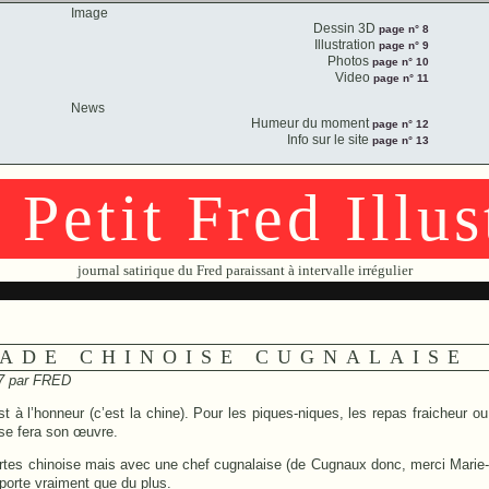
Image
Dessin 3D
page n° 8
Illustration
page n° 9
Photos
page n° 10
Video
page n° 11
News
Humeur du moment
page n° 12
Info sur le site
page n° 13
 Petit Fred Illus
journal satirique du Fred paraissant à intervalle irrégulier
LADE CHINOISE CUGNALAISE
07 par
FRED
st à l’honneur (c’est la chine). Pour les piques-niques, les repas fraicheur ou 
ise fera son œuvre.
ertes chinoise mais avec une chef cugnalaise (de Cugnaux donc, merci Marie
porte vraiment que du plus.