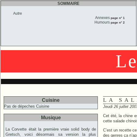
SOMMAIRE
Autre
Annexes
page n° 1
Humours
page n° 2
Le
LA SA
Cuisine
Pas de dépeches Cuisine
Jeudi 26 juillet 20
Cet été, la chine e
Musique
cette salade chino
La Corvette était la première vraie solid body de
C’est un recette c
Gretsch, voici désormais sa version la plus
des genres ça n’ap