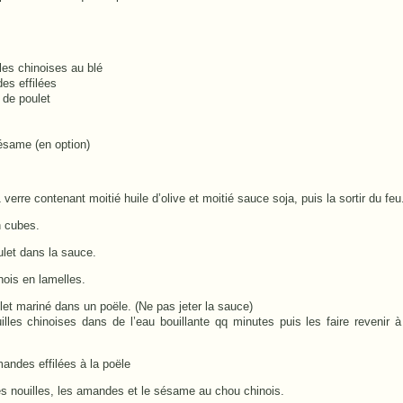
les chinoises au blé
es effilées
 de poulet
ésame (en option)
1 verre contenant moitié huile d’olive et moitié sauce soja, puis la sortir du feu
n cubes.
ulet dans la sauce.
nois en lamelles.
ulet mariné dans un poële. (Ne pas jeter la sauce)
uilles chinoises dans de l’eau bouillante qq minutes puis les faire revenir
mandes effilées à la poële
les nouilles, les amandes et le sésame au chou chinois.