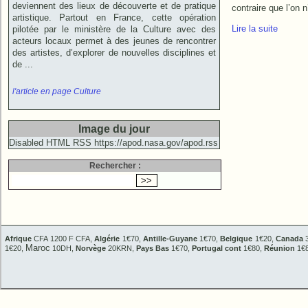
deviennent des lieux de découverte et de pratique
contraire que l’on n
artistique. Partout en France, cette opération
Lire la suite
pilotée par le ministère de la Culture avec des
acteurs locaux permet à des jeunes de rencontrer
des artistes, d’explorer de nouvelles disciplines et
de ...
l'article en page Culture
Image du jour
Disabled HTML RSS https://apod.nasa.gov/apod.rss
Rechercher :
Afrique
CFA 1200 F CFA,
Algérie
1€70,
Antille-Guyane
1€70,
Belgique
1€20,
Canada
3
Maroc
1€20,
10DH,
Norvège
20KRN,
Pays Bas
1€70,
Portugal cont
1€80,
Réunion
1€