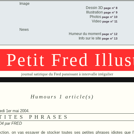
Image
Dessin 3D
page n° 8
Illustration
page n° 9
Photos
page n° 10
Video
page n° 11
News
Humeur du moment
page n° 12
Info sur le site
page n° 13
 Petit Fred Illus
journal satirique du Fred paraissant à intervalle irrégulier
Humours 1 article(s)
edi 1er mai 2004.
TITES PHRASES
04 par
FRED
tion, on vas essayer de stocker toutes ses petites phrases idiotes que l’