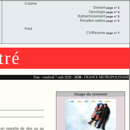
Cuisine
Dessert
page n° 3
Oenologie
page n° 4
Rafraichissement
page n° 5
Recettes salées
page n° 6
Fred
CV/Resume
page n° 7
tré
Date : vendredi 7 août 2026 -
1€30
- FRANCE METROPOLITAINE
Image du moment
on regrette de dire ou au