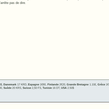
’arrête pas de dire.
$,
Danemark
17 KRD,
Espagne
1€80,
Finlande
2€20,
Grande Bretagne
1.10£,
Grèce
1€
80,
Suède
20 KRS,
Suisse
2,50 FS,
Tunisie
16 DT,
USA
2.50$