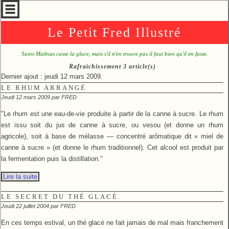
Le Petit Fred Illustré
Saint-Mathias casse la glace, mais s'il n'en trouve pas il faut bien qu'il en fasse.
Rafraichissement 3 article(s)
Dernier ajout : jeudi 12 mars 2009.
LE RHUM ARRANGÉ
Jeudi 12 mars 2009 par
FRED
"Le rhum est une eau-de-vie produite à partir de la canne à sucre. Le rhum
est issu soit du jus de canne à sucre, ou vesou (et donne un rhum
agricole), soit à base de mélasse — concentré arômatique dit « miel de
canne à sucre » (et donne le rhum traditionnel). Cet alcool est produit par
la fermentation puis la distillation."
Lire la suite
LE SECRET DU THÉ GLACÉ.
Jeudi 22 juillet 2004 par
FRED
En ces temps estival, un thé glacé ne fait jamais de mal mais franchement