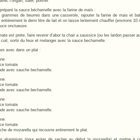
vec l’origan, saler, poivrer.
réparé la sauce béchamelle avec la farine de maïs :
 grammes de beurres dans une casserole, rajouter la farine de mais et bat
entièrement le demi litre de lait et on laisse lentement chauffer (environs 10 
auce onctueuse.
te est prete, faire revenir d’abor la chair a saussice (ou les lardon passer a
 cuit, sortir du feux et melanger avec la sauce bechamelle.
nes avec dans un plat :
gne
ce tomate
nde avec sauche bechamelle.
gne
ce tomate
nde avec sauche bechamelle.
gne
ce tomate
nde avec sauche bechamelle.
gne
ce tomate
che de mozarella qui recouvre entirement le plat.
er aluminium (pour eviter de secher au debut la mozarella) et mettre à c