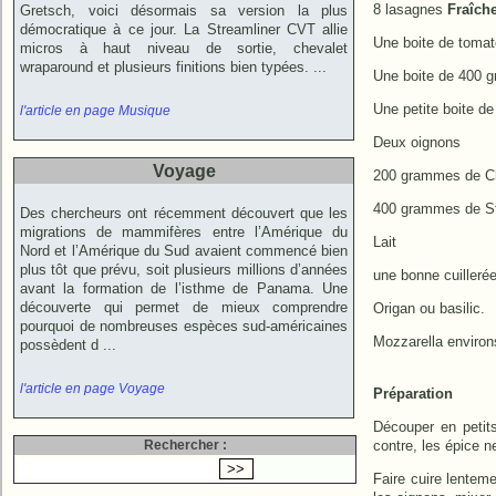
8 lasagnes
Fraîch
Gretsch, voici désormais sa version la plus
démocratique à ce jour. La Streamliner CVT allie
Une boite de tomat
micros à haut niveau de sortie, chevalet
wraparound et plusieurs finitions bien typées. ...
Une boite de 400 
Une petite boite d
l'article en page Musique
Deux oignons
Voyage
200 grammes de Ch
400 grammes de S
Des chercheurs ont récemment découvert que les
migrations de mammifères entre l’Amérique du
Lait
Nord et l’Amérique du Sud avaient commencé bien
plus tôt que prévu, soit plusieurs millions d’années
une bonne cuilleré
avant la formation de l’isthme de Panama. Une
découverte qui permet de mieux comprendre
Origan ou basilic.
pourquoi de nombreuses espèces sud-américaines
Mozzarella enviro
possèdent d ...
l'article en page Voyage
Préparation
Découper en petits
Rechercher :
contre, les épice 
Faire cuire lenteme