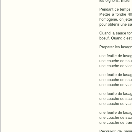
les oignons, mixer a
Pendant ce temps p
Mettre a fondre 40
homogène, on jette 
pour obtenir une s
Quand la sauce toma
boeuf. Quand c’est
Preparer les lasag
une feuille de lasa
une couche de sau
une couche de via
une feuille de lasa
une couche de sau
une couche de via
une feuille de lasa
une couche de sau
une couche de via
une feuille de lasa
une couche de sau
une couche de tran
Recouvrir de papi