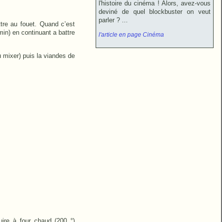
l'histoire du cinéma ! Alors, avez-vous
deviné de quel blockbuster on veut
parler ? ...
tre au fouet. Quand c’est
min) en continuant a battre
l'article en page Cinéma
u mixer) puis la viandes de
uire à four chaud (200 °)