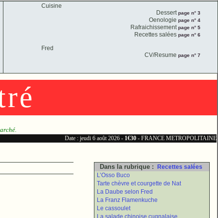
Cuisine
Dessert
page n° 3
Oenologie
page n° 4
Rafraichissement
page n° 5
Recettes salées
page n° 6
Fred
CV/Resume
page n° 7
tré
marché.
Date : jeudi 6 août 2026 -
1€30
- FRANCE METROPOLITAINE
Dans la rubrique :
Recettes salées
L’Osso Buco
Tarte chèvre et courgette de Nat
La Daube selon Fred
La Franz Flamenkuche
Le cassoulet
La salade chinoise cugnalaise