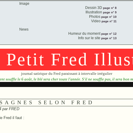
Image
Dessin 3D
page n° 8
Illustration
page n° 9
Photos
page n° 10
Video
page n° 11
News
Humeur du moment
page n° 12
Info sur le site
page n° 13
 Petit Fred Illus
journal satirique du Fred paraissant à intervalle irrégulier
vent souffle le 6 août, le blé sera cher toute l'année. S'il ne souffle pas, il sera bon 
ASAGNES SELON FRED
04 par
FRED
 Fred il faut :