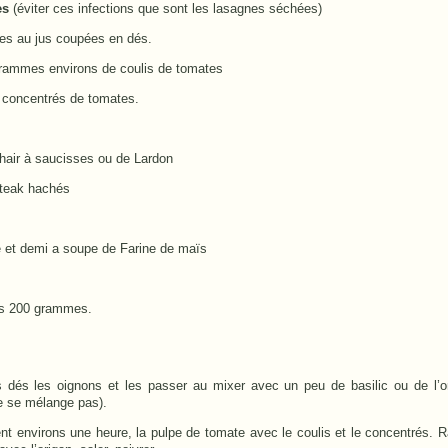
es
(éviter ces infections que sont les lasagnes séchées)
es au jus coupées en dés.
grammes environs de coulis de tomates
e concentrés de tomates.
air à saucisses ou de Lardon
teak hachés
e et demi a soupe de Farine de maïs
ns 200 grammes.
 dés les oignons et les passer au mixer avec un peu de basilic ou de l’or
ne se mélange pas).
nt environs une heure, la pulpe de tomate avec le coulis et le concentrés. Raj