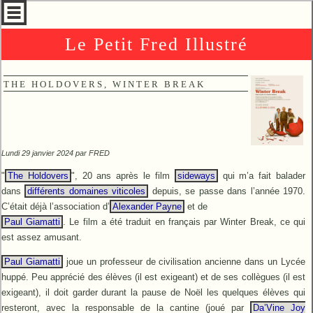
Le Petit Fred Illustré
THE HOLDOVERS, WINTER BREAK
Lundi 29 janvier 2024 par
FRED
"
The Holdovers
", 20 ans après le film
sideways
qui m’a fait balader
dans
différents domaines viticoles
depuis, se passe dans l’année 1970.
C’était déjà l’association d’
Alexander Payne
et de
Paul Giamatti
. Le film a été traduit en français par Winter Break, ce qui
est assez amusant.
Paul Giamatti
joue un professeur de civilisation ancienne dans un Lycée
huppé. Peu apprécié des élèves (il est exigeant) et de ses collègues (il est
exigeant), il doit garder durant la pause de Noël les quelques élèves qui
resteront, avec la responsable de la cantine (joué par
Da’Vine Joy