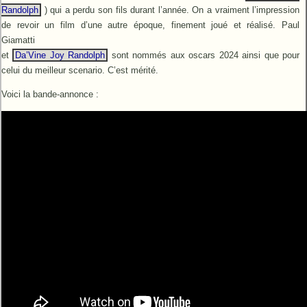
Randolph
) qui a perdu son fils durant l’année. On a vraiment l’impression
de revoir un film d’une autre époque, finement joué et réalisé. Paul
Giamatti
et
Da’Vine Joy Randolph
sont nommés aux oscars 2024 ainsi que pour
celui du meilleur scenario. C’est mérité.
Voici la bande-annonce :