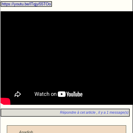
https://youtu.be/lTqjyi55TOo
Répondre à cet article
,
il y a 1 message(s)
Anadjoh