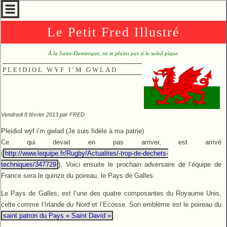
Le Petit Fred Illustré
À la Saint-Dominique, ne te plains pas si le soleil pique.
PLEIDIOL WYF I’M GWLAD
Vendredi 8 février 2013 par
FRED
Pleidiol wyf i’m gwlad (Je suis fidèle à ma patrie)
Ce qui devait en pas arriver, est arrivé
(
http://www.lequipe.fr/Rugby/Actualites/-trop-de-dechets-
techniques/347729
), Voici ensuite le prochain adversaire de l’équipe de
France sera le quinze du poireau, le Pays de Galles.
Le Pays de Galles, est l’une des quatre composantes du Royaume Unis,
celte comme l’Irlande du Nord et l’Ecosse. Son emblème est le poireau du
saint patron du Pays « Saint David »
.