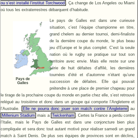
ou s’est installé l’institut Torchwood
. Ça change de Los Angeles ou Miami
où tous les extraterrestres débarquent d’habitude.
Le pays de Galles est dans une curieuse
situation, c’est l’équipe championne en titre,
grand chelem au dernier tournoi, demi-finaliste
de la dernière coupe du monde, le plus beau
jeu d’Europe et le plus complet. C’est la seule
nation où le rugby se pratique sur tout son
territoire avec envie. Mais elle reste sur une
série de huit défaites d’affilé, les dernières
tournées d’été et d’automne n’étant qu’une
Pays de
succession de défaites. Elle qui pouvait
Galles
prétendre à une place de premier chapeau pour
le tirage de la prochaine coupe du monde en partie chez elle, s’est retrouvé
relégué au troisième et donc dans un groupe qui comporte l’Angleterre et
l’Australie.
Elle ne pourra donc jouer son match contre l’Angleterre
au
Millenium Stadium
mais a
Twickenham
. Certes la France a perdu contre
l’Italie, mais le Pays de Galles est dans une conjoncture bien plus
compliquée et sera donc tout autant motivé pour réaliser samedi un grand
match à Saint Denis. De plus ses équipes de provinces sont en déclins,