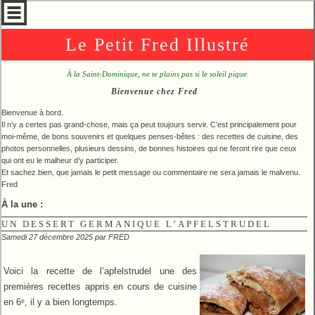
Le Petit Fred Illustré
À la Saint-Dominique, ne te plains pas si le soleil pique.
Bienvenue chez Fred
Bienvenue à bord.
Il n’y a certes pas grand-chose, mais ça peut toujours servir. C’est principalement pour
moi-même, de bons souvenirs et quelques penses-bêtes : des recettes de cuisine, des
photos personnelles, plusieurs dessins, de bonnes histoires qui ne feront rire que ceux
qui ont eu le malheur d’y participer.
Et sachez bien, que jamais le petit message ou commentaire ne sera jamais le malvenu.
Fred
À la une :
UN DESSERT GERMANIQUE L’APFELSTRUDEL
Samedi 27 décembre 2025 par
FRED
Voici la recette de l’apfelstrudel une des
premières recettes appris en cours de cuisine
en 6ᵉ, il y a bien longtemps.