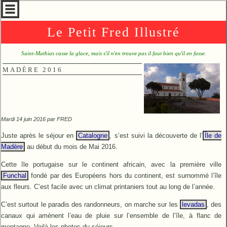
Le Petit Fred Illustré
Saint-Mathias casse la glace, mais s'il n'en trouve pas il faut bien qu'il en fasse.
MADÈRE 2016
Mardi 14 juin 2016 par
FRED
Juste après le séjour en
Catalogne
, s’est suivi la découverte de l’
Île de
Madère
au début du mois de Mai 2016.
Cette île portugaise sur le continent africain, avec la première ville
Funchal
fondé par des Européens hors du continent, est surnommé l’île
aux fleurs. C’est facile avec un climat printaniers tout au long de l’année.
C’est surtout le paradis des randonneurs, on marche sur les
levadas
, des
canaux qui amènent l’eau de pluie sur l’ensemble de l’île, à flanc de
montagne. Voilà les photos du séjours